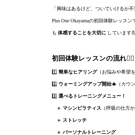
「興味はあるけど、ついていけるか不安
Plus One Okayamaの初回体験レッス
も
体感することを大切に
しています
初回体験レッスンの流れ🚶‍♀️
1️⃣
簡単なヒアリング
（お悩みや希望を
2️⃣
ウォーミングアップ開始🔥
（カウ
3️⃣
選べるトレーニングメニュー！
🔹
マシンピラティス
（呼吸の仕方か
🔹
ストレッチ
🔹
パーソナルトレーニング