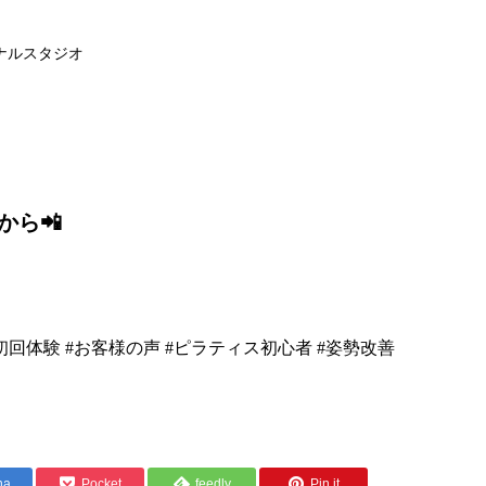
ナルスタジオ
から📲
#初回体験 #お客様の声 #ピラティス初心者 #姿勢改善
na
Pocket
feedly
Pin it