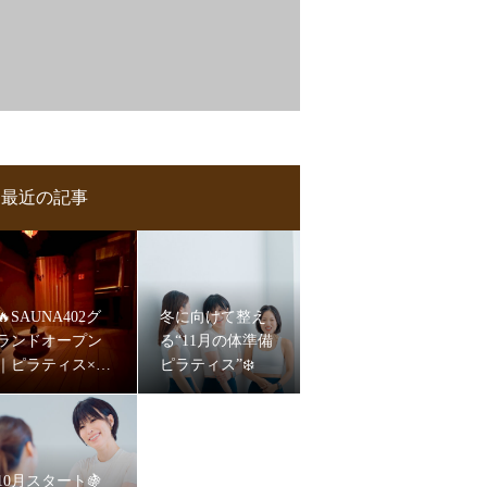
最近の記事
🔥SAUNA402グ
冬に向けて整え
ランドオープン
る“11月の体準備
｜ピラティス×サ
ピラティス”❄️
ウナで“余白”をつ
くる新習慣🧖‍♀️✨
10月スタート🍇