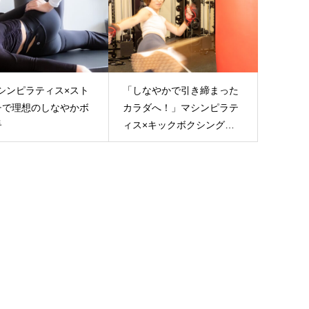
♀️ マシンピラティス×スト
「しなやかで引き締まった
チで理想のしなやかボ
カラダへ！」マシンピラテ

ィス×キックボクシングの
魅力とは？🥊✨