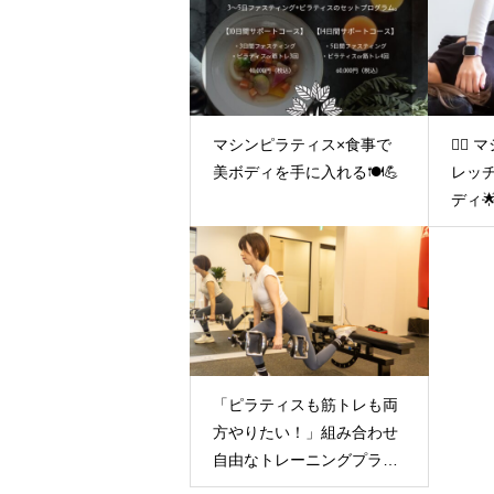
マシンピラティス×食事で
🤸‍
美ボディを手に入れる🍽️💪
レッ
ディ
「ピラティスも筋トレも両
方やりたい！」組み合わせ
自由なトレーニングプラン
✨