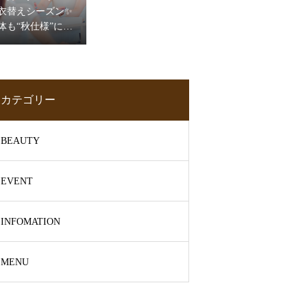
衣替えシーズン✨
体も“秋仕様”に切
り替えるピラテ
ィス🧘‍♀️
カテゴリー
BEAUTY
EVENT
INFOMATION
MENU