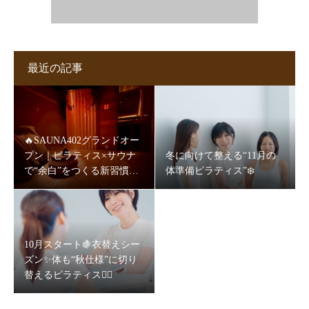
最近の記事
🔥SAUNA402グランドオー
プン｜ピラティス×サウナ
冬に向けて整える“11月の
で“余白”をつくる新習慣
体準備ピラティス”❄️
🧖‍♀️✨
10月スタート🍇衣替えシー
ズン✨体も“秋仕様”に切り
替えるピラティス🧘‍♀️