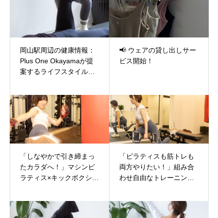
岡山駅周辺の健康情報：
📢 ウェアの貸し出しサー
Plus One Okayamaが提
ビス開始！
案するライフスタイル改
善術✨
「しなやかで引き締まっ
「ピラティスも筋トレも
たカラダへ！」マシンピ
両方やりたい！」組み合
ラティス×キックボクシン
わせ自由なトレーニング
グの魅力とは？🥊✨
プラン✨