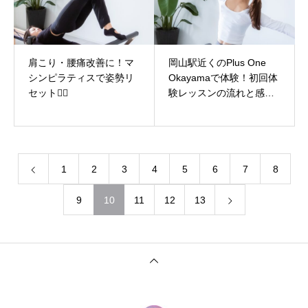
肩こり・腰痛改善に！マ
岡山駅近くのPlus One
シンピラティスで姿勢リ
Okayamaで体験！初回体
セット🧘‍♀️
験レッスンの流れと感想
🌟
1
2
3
4
5
6
7
8
9
10
11
12
13