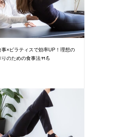
食事×ピラティスで効率UP！理想の
作りのための食事法🍴💪