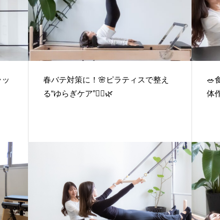
ラッ
春バテ対策に！🌸ピラティスで整え

る“ゆらぎケア”🧘‍♀️🌿
体