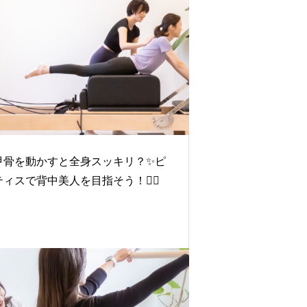
甲骨を動かすと全身スッキリ？✨ピ
ィスで背中美人を目指そう！🧘‍♀️