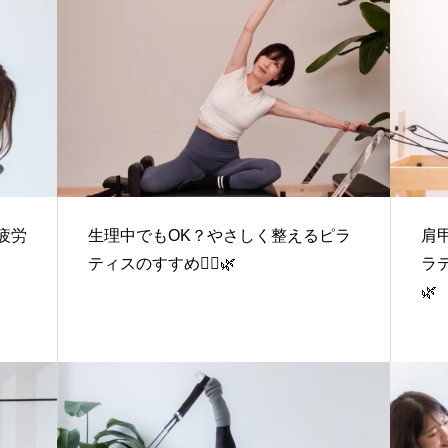
疲労
生理中でもOK？やさしく整えるピラ
肩
ティスのすすめ🧘‍♀️🌿
ラテ
🌿