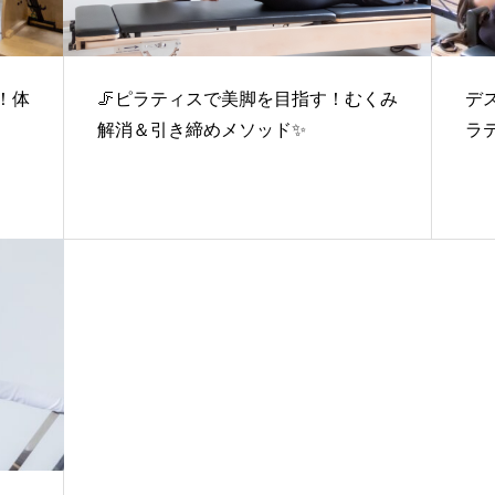
！体
🦵ピラティスで美脚を目指す！むくみ
デ
解消＆引き締めメソッド✨
ラ