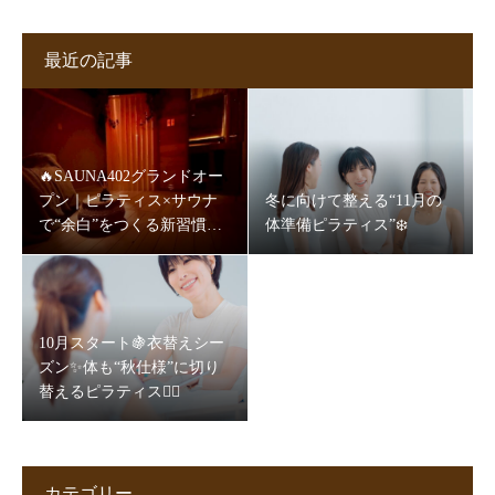
最近の記事
🔥SAUNA402グランドオー
プン｜ピラティス×サウナ
冬に向けて整える“11月の
で“余白”をつくる新習慣
体準備ピラティス”❄️
🧖‍♀️✨
10月スタート🍇衣替えシー
ズン✨体も“秋仕様”に切り
替えるピラティス🧘‍♀️
カテゴリー