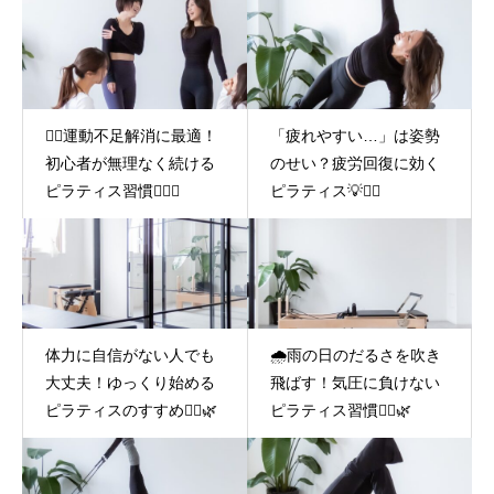
🚶‍♀️運動不足解消に最適！
「疲れやすい…」は姿勢
初心者が無理なく続ける
のせい？疲労回復に効く
ピラティス習慣🧘‍♀️✨
ピラティス💡🧘‍♀️
体力に自信がない人でも
🌧️雨の日のだるさを吹き
大丈夫！ゆっくり始める
飛ばす！気圧に負けない
ピラティスのすすめ🧘‍♀️🌿
ピラティス習慣🧘‍♀️🌿