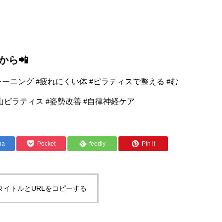
から📲
レーニング #疲れにくい体 #ピラティスで整える #む
ピラティス #姿勢改善 #自律神経ケア
na
Pocket
feedly
Pin it
タイトルとURLをコピーする