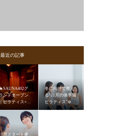
最近の記事
🔥SAUNA402グ
冬に向けて整え
ランドオープン
る“11月の体準備
｜ピラティス×サ
ピラティス”❄️
ウナで“余白”をつ
くる新習慣🧖‍♀️✨
10月スタート🍇