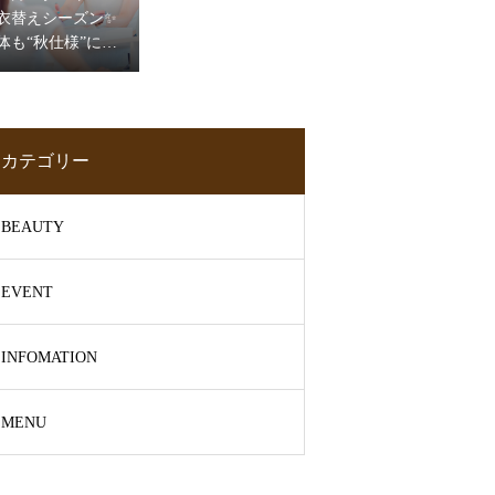
衣替えシーズン✨
体も“秋仕様”に切
り替えるピラテ
ィス🧘‍♀️
カテゴリー
BEAUTY
EVENT
INFOMATION
MENU