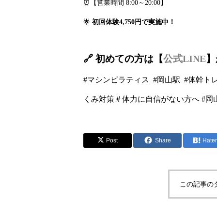
⏰【営業時間 8:00～20:00】
🌟
初回体験4,750円で実施中！
🔗 初めての方は【
公式LINE
】
#マシンピラティス #岡山駅 #体幹ト
くみ対策＃体力に自信がない方へ #岡山
Post
Share
Hate
この記事の