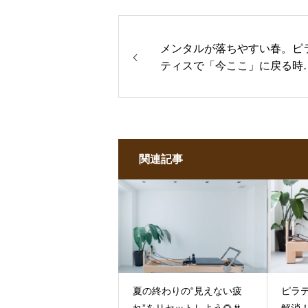
メンタルが落ちやすい春。ピ
ティスで「今ここ」に戻る時
を🌸🧘‍♀️
関連記事
夏の終わりの“見えない疲
ピラ