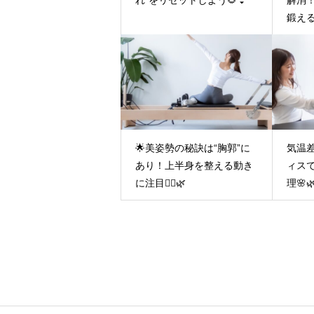
れ”をリセットしよう🌻👙
解消
鍛える
🌟美姿勢の秘訣は“胸郭”に
気温
あり！上半身を整える動き
ィス
に注目🧘‍♀️🌿
理🌸