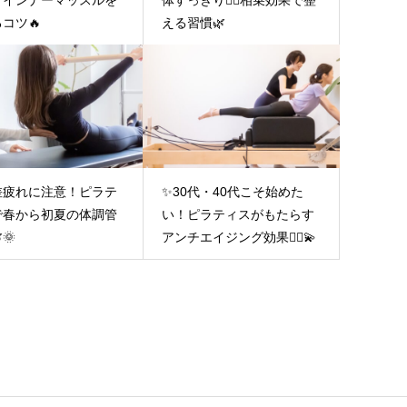
！インナーマッスルを
体すっきり🧘‍♀️相乗効果で整
コツ🔥
える習慣🌿
差疲れに注意！ピラテ
✨30代・40代こそ始めた
で春から初夏の体調管
い！ピラティスがもたらす
🌞
アンチエイジング効果🧘‍♀️💫